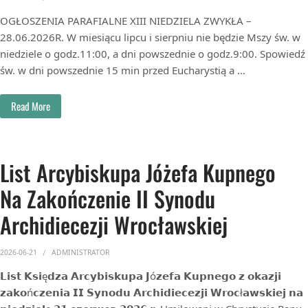
OGŁOSZENIA PARAFIALNE XIII NIEDZIELA ZWYKŁA –
28.06.2026R. W miesiącu lipcu i sierpniu nie będzie Mszy św. w
niedziele o godz.11:00, a dni powszednie o godz.9:00. Spowiedź
św. w dni powszednie 15 min przed Eucharystią a …
Read More
List Arcybiskupa Jóżefa Kupnego
Na Zakończenie II Synodu
Archidiecezji Wrocławskiej
2026-06-21
ADMINISTRATOR
𝗟𝗶𝘀𝘁 𝗞𝘀𝗶ę𝗱𝘇𝗮 𝗔𝗿𝗰𝘆𝗯𝗶𝘀𝗸𝘂𝗽𝗮 𝗝ó𝘇𝗲𝗳𝗮 𝗞𝘂𝗽𝗻𝗲𝗴𝗼 𝘇 𝗼𝗸𝗮𝘇𝗷𝗶
𝘇𝗮𝗸𝗼ń𝗰𝘇𝗲𝗻𝗶𝗮 𝗜𝗜 𝗦𝘆𝗻𝗼𝗱𝘂 𝗔𝗿𝗰𝗵𝗶𝗱𝗶𝗲𝗰𝗲𝘇𝗷𝗶 𝗪𝗿𝗼𝗰ł𝗮𝘄𝘀𝗸𝗶𝗲𝗷 𝗻𝗮