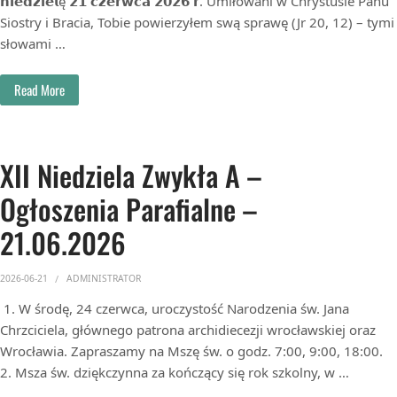
𝗻𝗶𝗲𝗱𝘇𝗶𝗲𝗹ę 𝟮𝟭 𝗰𝘇𝗲𝗿𝘄𝗰𝗮 𝟮𝟬𝟮𝟲 𝗿. Umiłowani w Chrystusie Panu
Siostry i Bracia, Tobie powierzyłem swą sprawę (Jr 20, 12) – tymi
słowami …
Read More
XII Niedziela Zwykła A –
Ogłoszenia Parafialne –
21.06.2026
2026-06-21
ADMINISTRATOR
1. W środę, 24 czerwca, uroczystość Narodzenia św. Jana
Chrzciciela, głównego patrona archidiecezji wrocławskiej oraz
Wrocławia. Zapraszamy na Mszę św. o godz. 7:00, 9:00, 18:00.
2. Msza św. dziękczynna za kończący się rok szkolny, w …