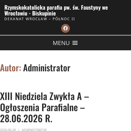
Skip to Content
Rzymskokatolicka parafia pw. św. Faustyny we
Wrocławiu - Biskupinie
DEKANAT WROCŁAW – PÓŁNOC II
MENU
Autor:
Administrator
XIII Niedziela Zwykła A –
Ogłoszenia Parafialne –
28.06.2026 R.
2026-06-28
ADMINISTRATOR