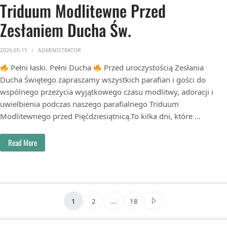
Triduum Modlitewne Przed
Zesłaniem Ducha Św.
2026-05-15
ADMINISTRATOR
Pełni łaski. Pełni Ducha
Przed uroczystością Zesłania
Ducha Świętego zapraszamy wszystkich parafian i gości do
wspólnego przeżycia wyjątkowego czasu modlitwy, adoracji i
uwielbienia podczas naszego parafialnego Triduum
Modlitewnego przed Pięćdziesiątnicą.To kilka dni, które …
Read More
Stronicowanie wpisó
1
2
…
18