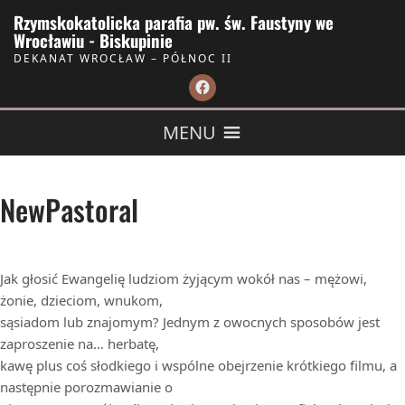
Skip to Content
Rzymskokatolicka parafia pw. św. Faustyny we
Wrocławiu - Biskupinie
DEKANAT WROCŁAW – PÓŁNOC II
MENU
NewPastoral
Jak głosić Ewangelię ludziom żyjącym wokół nas – mężowi,
żonie, dzieciom, wnukom,
sąsiadom lub znajomym? Jednym z owocnych sposobów jest
zaproszenie na… herbatę,
kawę plus coś słodkiego i wspólne obejrzenie krótkiego filmu, a
następnie porozmawianie o