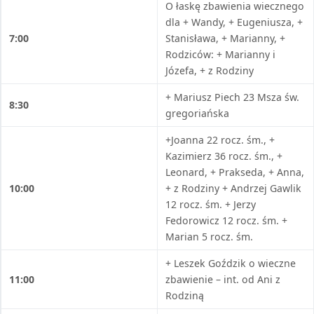
O łaskę zbawienia wiecznego
dla + Wandy, + Eugeniusza, +
7:00
Stanisława, + Marianny, +
Rodziców: + Marianny i
Józefa, + z Rodziny
+ Mariusz Piech 23 Msza św.
8:30
gregoriańska
+Joanna 22 rocz. śm., +
Kazimierz 36 rocz. śm., +
Leonard, + Prakseda, + Anna,
10:00
+ z Rodziny + Andrzej Gawlik
12 rocz. śm. + Jerzy
Fedorowicz 12 rocz. śm. +
Marian 5 rocz. śm.
+ Leszek Goździk o wieczne
11:00
zbawienie – int. od Ani z
Rodziną