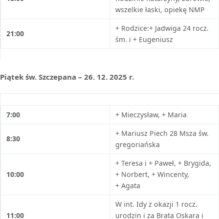
wszelkie łaski, opiekę NMP
+ Rodzice:+ Jadwiga 24 rocz.
21:00
śm. i + Eugeniusz
Piątek św. Szczepana
–
26. 12. 2025 r.
7:00
+ Mieczysław, + Maria
+ Mariusz Piech 28 Msza św.
8:30
gregoriańska
+ Teresa i + Paweł, + Brygida,
10:00
+ Norbert, + Wincenty,
+ Agata
W int. Idy z okazji 1 rocz.
11:00
urodzin i za Brata Oskara i