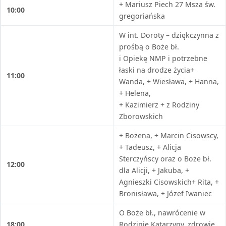
+ Mariusz Piech 27 Msza św.
10:00
gregoriańska
W int. Doroty – dziękczynna z
prośbą o Boże bł.
i Opiekę NMP i potrzebne
łaski na drodze życia+
11:00
Wanda, + Wiesława, + Hanna,
+ Helena,
+ Kazimierz + z Rodziny
Zborowskich
+ Bożena, + Marcin Cisowscy,
+ Tadeusz, + Alicja
Sterczyńscy oraz o Boże bł.
12:00
dla Alicji, + Jakuba, +
Agnieszki Cisowskich+ Rita, +
Bronisława, + Józef Iwaniec
O Boże bł., nawrócenie w
18:00
Rodzinie Katarzyny, zdrowie,