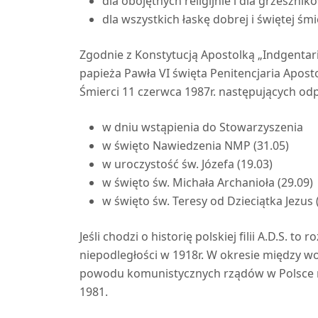
dla obojętnych religijnie i dla grzeszni
dla wszystkich łaskę dobrej i świętej śmi
Zgodnie z Konstytucją Apostolką „Indgentar
papieża Pawła VI święta Penitencjaria Apost
Śmierci 11 czerwca 1987r. następujących od
w dniu wstąpienia do Stowarzyszenia
w święto Nawiedzenia NMP (31.05)
w uroczystość św. Józefa (19.03)
w święto św. Michała Archanioła (29.09)
w święto św. Teresy od Dzieciątka Jezus (
Jeśli chodzi o historię polskiej filii A.D.S. 
niepodległości w 1918r. W okresie między wo
powodu komunistycznych rządów w Polsce not
1981.