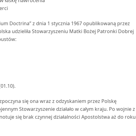
ków łaskę nawrócenia
erci
ium Doctrina” z dnia 1 stycznia 1967 opublikowaną przez
olska udzieliła Stowarzyszeniu Matki Bożej Patronki Dobrej
pustów:
01.10).
to rozpoczyna się ona wraz z odzyskaniem przez Polskę
jennym Stowarzyszenie działało w całym kraju. Po wojnie z
uje się brak czynnej działalności Apostolstwa aż do roku