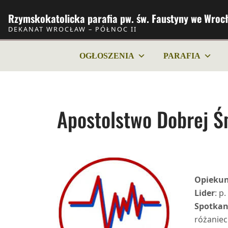
Skip to Content
Rzymskokatolicka parafia pw. św. Faustyny we Wrocł
DEKANAT WROCŁAW – PÓŁNOC II
OGŁOSZENIA
PARAFIA
Apostolstwo Dobrej Ś
Opieku
Lider
: p
Spotkan
różaniec