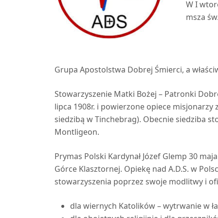
W I wtor
msza św.
Grupa Apostolstwa Dobrej Śmierci, a właściw
Stowarzyszenie Matki Bożej – Patronki Dobre
lipca 1908r. i powierzone opiece misjonarzy
siedzibą w Tinchebrag). Obecnie siedziba st
Montligeon.
Prymas Polski Kardynał Józef Glemp 30 maja 1
Górce Klasztornej. Opiekę nad A.D.S. w Pols
stowarzyszenia poprzez swoje modlitwy i of
dla wiernych Katolików – wytrwanie w ła