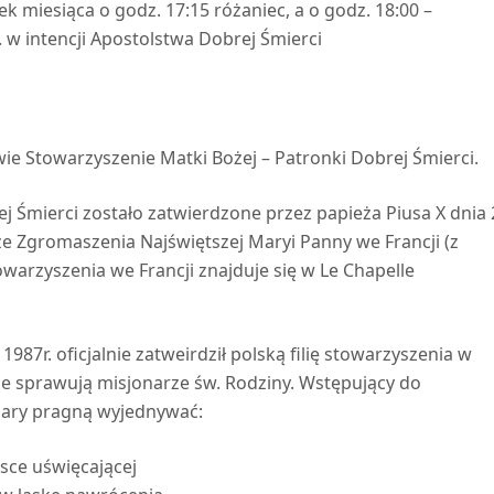
ek miesiąca o godz. 17:15 różaniec, a o godz. 18:00 –
 w intencji Apostolstwa Dobrej Śmierci
ie Stowarzyszenie Matki Bożej – Patronki Dobrej Śmierci.
j Śmierci zostało zatwierdzone przez papieża Piusa X dnia 
 ze Zgromaszenia Najświętszej Maryi Panny we Francji (z
owarzyszenia we Francji znajduje się w Le Chapelle
987r. oficjalnie zatweirdził polską filię stowarzyszenia w
ce sprawują misjonarze św. Rodziny. Wstępujący do
iary pragną wyjednywać:
sce uświęcającej