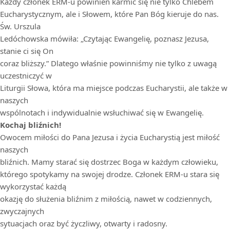
Każdy członek ERM-u powinien karmić się nie tylko Chlebem
Eucharystycznym, ale i Słowem, które Pan Bóg kieruje do nas.
Św. Urszula
Ledóchowska mówiła: „Czytając Ewangelię, poznasz Jezusa,
stanie ci się On
coraz bliższy.” Dlatego właśnie powinniśmy nie tylko z uwagą
uczestniczyć w
Liturgii Słowa, która ma miejsce podczas Eucharystii, ale także w
naszych
wspólnotach i indywidualnie wsłuchiwać się w Ewangelię.
Kochaj bliźnich!
Owocem miłości do Pana Jezusa i życia Eucharystią jest miłość
naszych
bliźnich. Mamy starać się dostrzec Boga w każdym człowieku,
którego spotykamy na swojej drodze. Członek ERM-u stara się
wykorzystać każdą
okazję do służenia bliźnim z miłością, nawet w codziennych,
zwyczajnych
sytuacjach oraz być życzliwy, otwarty i radosny.