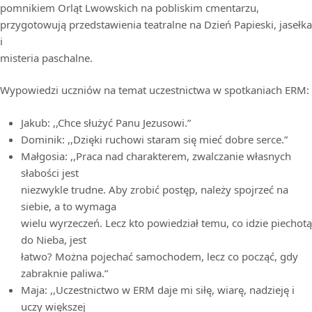
pomnikiem Orląt Lwowskich na pobliskim cmentarzu,
przygotowują przedstawienia teatralne na Dzień Papieski, jasełka
i
misteria paschalne.
Wypowiedzi uczniów na temat uczestnictwa w spotkaniach ERM:
Jakub: ,,Chce służyć Panu Jezusowi.”
Dominik: ,,Dzięki ruchowi staram się mieć dobre serce.”
Małgosia: ,,Praca nad charakterem, zwalczanie własnych
słabości jest
niezwykle trudne. Aby zrobić postęp, należy spojrzeć na
siebie, a to wymaga
wielu wyrzeczeń. Lecz kto powiedział temu, co idzie piechotą
do Nieba, jest
łatwo? Można pojechać samochodem, lecz co począć, gdy
zabraknie paliwa.”
Maja: ,,Uczestnictwo w ERM daje mi siłę, wiarę, nadzieję i
uczy większej