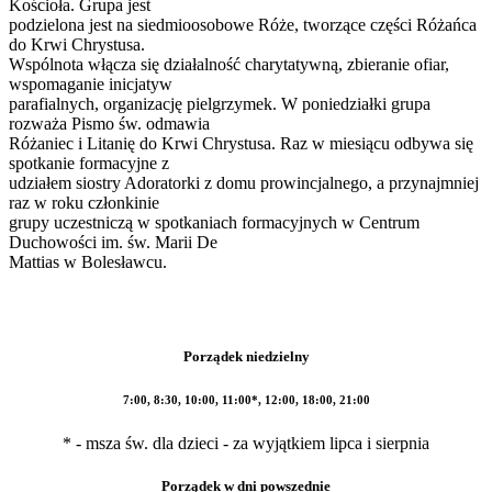
Kościoła. Grupa jest
podzielona jest na siedmioosobowe Róże, tworzące części Różańca
do Krwi Chrystusa.
Wspólnota włącza się działalność charytatywną, zbieranie ofiar,
wspomaganie inicjatyw
parafialnych, organizację pielgrzymek. W poniedziałki grupa
rozważa Pismo św. odmawia
Różaniec i Litanię do Krwi Chrystusa. Raz w miesiącu odbywa się
spotkanie formacyjne z
udziałem siostry Adoratorki z domu prowincjalnego, a przynajmniej
raz w roku członkinie
grupy uczestniczą w spotkaniach formacyjnych w Centrum
Duchowości im. św. Marii De
Mattias w Bolesławcu.
Porządek niedzielny
7:00, 8:30, 10:00, 11:00*, 12:00, 18:00, 21:00
* - msza św. dla dzieci - za wyjątkiem lipca i sierpnia
Porządek w dni powszednie