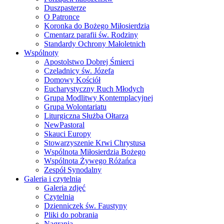
Duszpasterze
O Patronce
Koronka do Bożego Miłosierdzia
Cmentarz parafii św. Rodziny
Standardy Ochrony Małoletnich
Wspólnoty
Apostolstwo Dobrej Śmierci
Czeladnicy św. Józefa
Domowy Kościół
Eucharystyczny Ruch Młodych
Grupa Modlitwy Kontemplacyjnej
Grupa Wolontariatu
Liturgiczna Służba Ołtarza
NewPastoral
Skauci Europy
Stowarzyszenie Krwi Chrystusa
Wspólnota Miłosierdzia Bożego
Wspólnota Żywego Różańca
Zespół Synodalny
Galeria i czytelnia
Galeria zdjęć
Czytelnia
Dzienniczek św. Faustyny
Pliki do pobrania
Nagrania