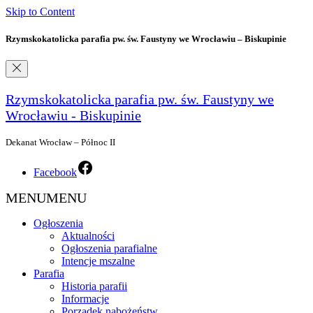
Skip to Content
Rzymskokatolicka parafia pw. św. Faustyny we Wrocławiu – Biskupinie
Rzymskokatolicka parafia pw. św. Faustyny we
Wrocławiu - Biskupinie
Dekanat Wrocław – Północ II
Facebook
MENU
MENU
Ogłoszenia
Aktualności
Ogłoszenia parafialne
Intencje mszalne
Parafia
Historia parafii
Informacje
Porządek nabożeństw