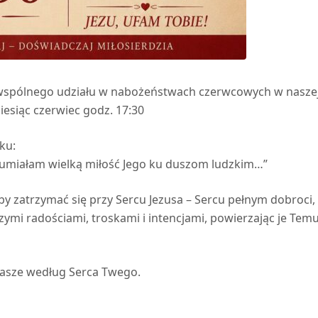
o wspólnego udziału w nabożeństwach czerwcowych w nasze
miesiąc czerwiec godz. 17:30
ku:
ozumiałam wielką miłość Jego ku duszom ludzkim…”
y zatrzymać się przy Sercu Jezusa – Sercu pełnym dobroci,
zymi radościami, troskami i intencjami, powierzając je Temu
 nasze według Serca Twego.