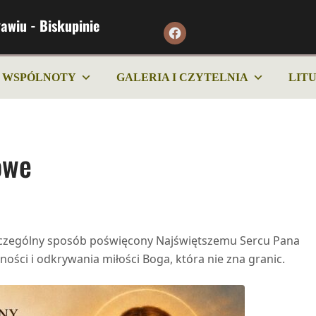
awiu - Biskupinie
WSPÓLNOTY
GALERIA I CZYTELNIA
LIT
owe
zczególny sposób poświęcony Najświętszemu Sercu Pana
ości i odkrywania miłości Boga, która nie zna granic.