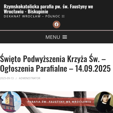
Skip to Content
Rzymskokatolicka parafia pw. św. Faustyny we
Wrocławiu - Biskupinie
DEKANAT WROCŁAW – PÓŁNOC II
MENU
Święto Podwyższenia Krzyża Św. –
Ogłoszenia Parafialne – 14.09.2025
2025-09-13
ADMINISTRATOR