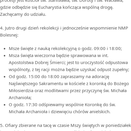
procesji jest kościół św. Stanisława, św. Doroty i św. Wacława,
gdzie odbędzie się Eucharystia kończąca wspólną drogę.
Zachęcamy do udziału.
4. Jutro drugi dzień rekolekcji i jednocześnie wspomnienie NMP
Bolesnej:
Msze święte z nauką rekolekcyjną o godz. 09:00 i 18:00;
Msza święta wieczorna będzie sprawowana w int.
Apostolstwa Dobrej Śmierci; jest to uroczystość odpustowa
wspólnoty, z tej racji można będzie uzyskać odpust zupełny;
Od godz. 15:00 do 18:00 zapraszamy na adorację
Najświętszego Sakramentu w kościele z koronką do Bożego
Miłosierdzia oraz modlitwami przez przyczynę św. Michała
Archanioła;
O godz. 17:30 odśpiewamy wspólnie Koronkę do św.
Michała Archanioła i dziewięciu chórów anielskich.
5. Ofiary zbierane na tacę w czasie Mszy świętych w poniedziałek