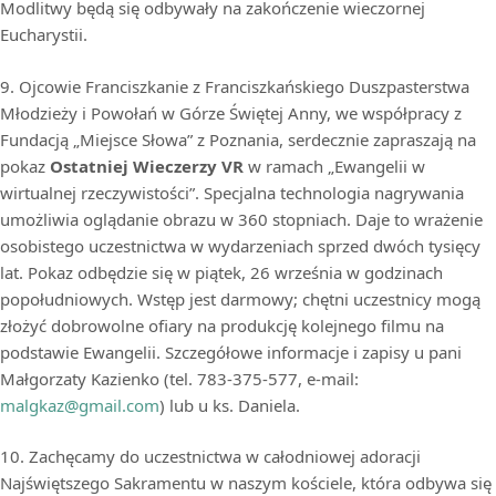
Modlitwy będą się odbywały na zakończenie wieczornej
Eucharystii.
9. Ojcowie Franciszkanie z Franciszkańskiego Duszpasterstwa
Młodzieży i Powołań w Górze Świętej Anny, we współpracy z
Fundacją „Miejsce Słowa” z Poznania, serdecznie zapraszają na
pokaz
Ostatniej Wieczerzy VR
w ramach „Ewangelii w
wirtualnej rzeczywistości”. Specjalna technologia nagrywania
umożliwia oglądanie obrazu w 360 stopniach. Daje to wrażenie
osobistego uczestnictwa w wydarzeniach sprzed dwóch tysięcy
lat. Pokaz odbędzie się w piątek, 26 września w godzinach
popołudniowych. Wstęp jest darmowy; chętni uczestnicy mogą
złożyć dobrowolne ofiary na produkcję kolejnego filmu na
podstawie Ewangelii. Szczegółowe informacje i zapisy u pani
Małgorzaty Kazienko (tel. 783-375-577, e-mail:
malgkaz@gmail.com
) lub u ks. Daniela.
10. Zachęcamy do uczestnictwa w całodniowej adoracji
Najświętszego Sakramentu w naszym kościele, która odbywa się