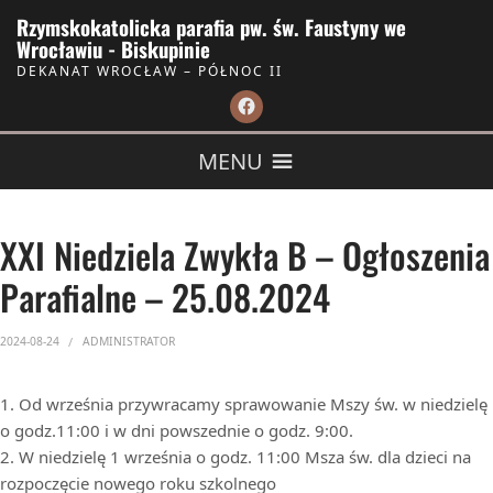
Skip to Content
Rzymskokatolicka parafia pw. św. Faustyny we
Wrocławiu - Biskupinie
DEKANAT WROCŁAW – PÓŁNOC II
MENU
XXI Niedziela Zwykła B – Ogłoszenia
Parafialne – 25.08.2024
2024-08-24
ADMINISTRATOR
1. Od września przywracamy sprawowanie Mszy św. w niedzielę
o godz.11:00 i w dni powszednie o godz. 9:00.
2. W niedzielę 1 września o godz. 11:00 Msza św. dla dzieci na
rozpoczęcie nowego roku szkolnego