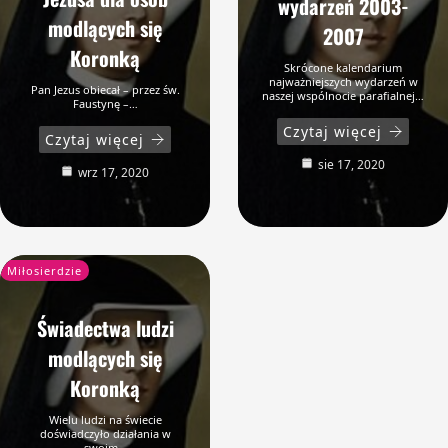
wydarzeń 2003-
modlących się
2007
Koronką
Skrócone kalendarium
najważniejszych wydarzeń w
Pan Jezus obiecał – przez św.
naszej wspólnocie parafialnej…
Faustynę –…
Czytaj więcej
Czytaj więcej
sie 17, 2020
wrz 17, 2020
Miłosierdzie
Świadectwa ludzi
modlących się
Koronką
Wielu ludzi na świecie
doświadczyło działania w
swoim…