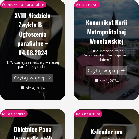
Ogłoszenia parafialne
Aktualności
XVIII Niedziela
Komunikat Kurii
Zwykła B –
Metropolitalnej
Ogłoszenia
Wrocławskiej
parafialne –
04.08.2024
Kuria Metropolitalna
Wrocławska informuje, że z
dniem 1…
1. W dzisiejszą niedzielę w naszej
parafii przypada…
Czytaj więcej
Czytaj więcej
sie 1, 2024
sie 4, 2024
Miłosierdzie
Kalendarium
Obietnice Pana
Kalendarium
Jezusa dla osób