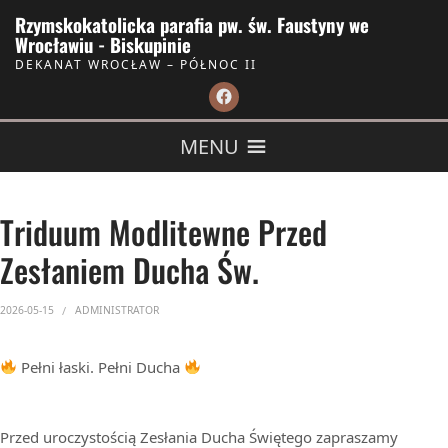
Skip to Content
Rzymskokatolicka parafia pw. św. Faustyny we
Wrocławiu - Biskupinie
DEKANAT WROCŁAW – PÓŁNOC II
MENU
Triduum Modlitewne Przed
Zesłaniem Ducha Św.
2026-05-15
ADMINISTRATOR
Pełni łaski. Pełni Ducha
Przed uroczystością Zesłania Ducha Świętego zapraszamy