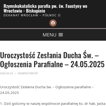
Skip to Content
Rzymskokatolicka parafia pw. św. Faustyny we
Wrocławiu - Biskupinie
DEKANAT WROCŁAW – PÓŁNOC II
MENU
Uroczystość Zesłania Ducha Św. –
Ogłoszenia Parafialne – 24.05.2025
2026-05-24
ADMINISTRATOR
Uroczystość Zesłania Ducha św. – Ogłoszenia parafialne –
24.05.2025
1. Dziś gościmy w naszej wspólnocie parafialnej ks. dr hab. Jacka