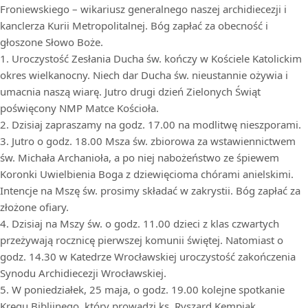
Froniewskiego – wikariusz generalnego naszej archidiecezji i
kanclerza Kurii Metropolitalnej. Bóg zapłać za obecność i
głoszone Słowo Boże.
1. Uroczystość Zesłania Ducha św. kończy w Kościele Katolickim
okres wielkanocny. Niech dar Ducha św. nieustannie ożywia i
umacnia naszą wiarę. Jutro drugi dzień Zielonych Świąt
poświęcony NMP Matce Kościoła.
2. Dzisiaj zapraszamy na godz. 17.00 na modlitwę nieszporami.
3. Jutro o godz. 18.00 Msza św. zbiorowa za wstawiennictwem
św. Michała Archanioła, a po niej nabożeństwo ze śpiewem
Koronki Uwielbienia Boga z dziewięcioma chórami anielskimi.
Intencje na Mszę św. prosimy składać w zakrystii. Bóg zapłać za
złożone ofiary.
4. Dzisiaj na Mszy św. o godz. 11.00 dzieci z klas czwartych
przeżywają rocznicę pierwszej komunii świętej. Natomiast o
godz. 14.30 w Katedrze Wrocławskiej uroczystość zakończenia
Synodu Archidiecezji Wrocławskiej.
5. W poniedziałek, 25 maja, o godz. 19.00 kolejne spotkanie
Kręgu Biblijnego, który prowadzi ks. Ryszard Kempiak.