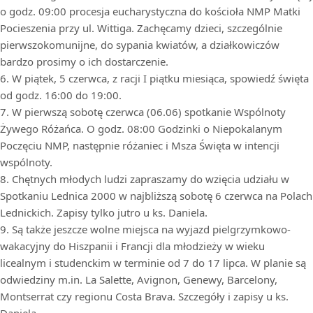
o godz. 09:00 procesja eucharystyczna do kościoła NMP Matki
Pocieszenia przy ul. Wittiga. Zachęcamy dzieci, szczególnie
pierwszokomunijne, do sypania kwiatów, a działkowiczów
bardzo prosimy o ich dostarczenie.
6. W piątek, 5 czerwca, z racji I piątku miesiąca, spowiedź święta
od godz. 16:00 do 19:00.
7. W pierwszą sobotę czerwca (06.06) spotkanie Wspólnoty
Żywego Różańca. O godz. 08:00 Godzinki o Niepokalanym
Poczęciu NMP, następnie różaniec i Msza Święta w intencji
wspólnoty.
8. Chętnych młodych ludzi zapraszamy do wzięcia udziału w
Spotkaniu Lednica 2000 w najbliższą sobotę 6 czerwca na Polach
Lednickich. Zapisy tylko jutro u ks. Daniela.
9. Są także jeszcze wolne miejsca na wyjazd pielgrzymkowo-
wakacyjny do Hiszpanii i Francji dla młodzieży w wieku
licealnym i studenckim w terminie od 7 do 17 lipca. W planie są
odwiedziny m.in. La Salette, Avignon, Genewy, Barcelony,
Montserrat czy regionu Costa Brava. Szczegóły i zapisy u ks.
Daniela.