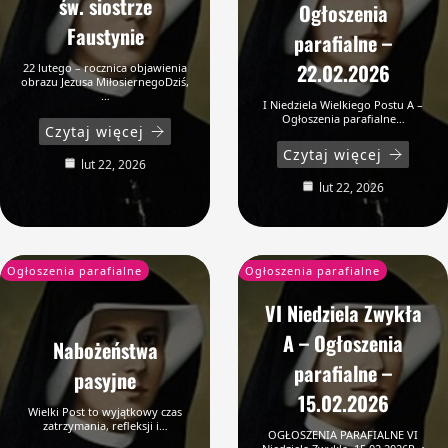
św. siostrze
Ogłoszenia
Faustynie
parafialne –
22.02.2026
22 lutego – rocznica objawienia
obrazu Jezusa MiłosiernegoDziś,
…
I Niedziela Wielkiego Postu A –
Ogłoszenia parafialne…
Czytaj więcej
Czytaj więcej
lut 22, 2026
lut 22, 2026
Ogłoszenia parafialne
Ogłoszenia parafialne
VI Niedziela Zwykła
A – Ogłoszenia
Nabożeństwa
parafialne –
pasyjne
15.02.2026
Wielki Post to wyjątkowy czas
zatrzymania, refleksji i…
OGŁOSZENIA PARAFIALNE VI